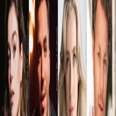
Nienke Latten, Lisanne
Veeneman, Riccardo Greco &
Mark Seibert
Theater im Park
/
Nienke Latten, Lisanne Veeneman,
Riccardo Greco & Mark Seibert
Dates
Details
August 2026
Sunday
08/09/26, 19:30