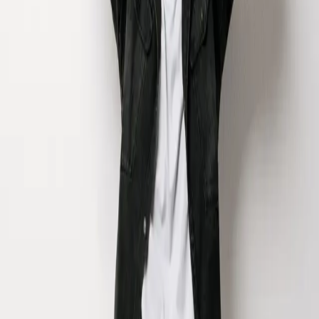
Gernot Kulis
Theater im Park
/
Gernot Kulis
Dates
Details
August 2026
Saturday
08/22/26, 19:30
Gernot Kulis
ICH KANN NICHT ANDERS
Tickets