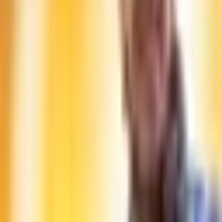
Gery Seidl
Gery Seidl
Eine Runde Seidl
July 22, 2026 at 19:30
Gery Seidl
Eine Runde Seidl
/
Wed, July 22, 2026 at 19:30
Theater im Park am Belvedere